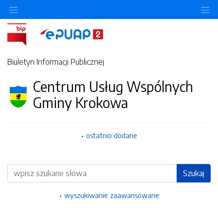
Ukryj/pokaż menu przedmiotowe
Uk
Biuletyn Informacji Publicznej
Centrum Usług Wspólnych
Gminy Krokowa
ostatnio dodane
Wyszukiwarka
Szukaj
wyszukiwanie zaawansowane